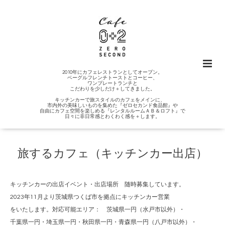
2010年にカフェレストランとしてオープン。
ベーグルフレンチトーストとコーヒー、
ワンプレートランチと
こだわりを少しだけ＋してきました。
キッチンカーで旅スタイルのカフェをメインに、
市内外の美味しいものを集めた『ゼロセカンド食品館』や
自由にカフェ空間を楽しめる『レンタルルームＡＢ＆ロフト』で
日々に非日常感とわくわく感を＋します。
旅するカフェ（キッチンカー出店）
キッチンカーの出店イベント・出店場所 随時募集しています。
2023年11月より茨城県つくば市を拠点にキッチンカー営業
をいたします。対応可能エリア： 茨城県一円（水戸市以外）・
千葉県一円・埼玉県一円・秋田県一円・青森県一円（八戸市以外）・