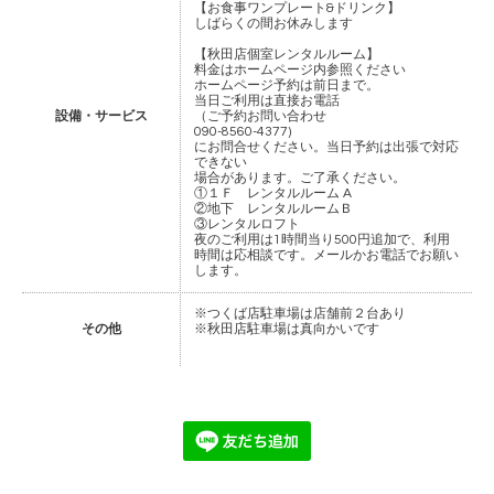
【お食事ワンプレート&ドリンク】
しばらくの間お休みします
【秋田店個室レンタルルーム】
料金はホームページ内参照ください
ホームページ予約は前日まで。
当日ご利用は直接お電話
設備・サービス
（ご予約お問い合わせ
090-8560-4377)
にお問合せください。当日予約は出張で対応
できない
場合があります。ご了承ください。
①１Ｆ レンタルルーム A
②地下 レンタルルームＢ
③レンタルロフト
夜のご利用は1時間当り500円追加で、利用
時間は応相談です。メールかお電話でお願い
します。
※つくば店駐車場は店舗前２台あり
その他
※秋田店駐車場は真向かいです