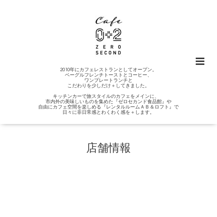
2010年にカフェレストランとしてオープン。
ベーグルフレンチトーストとコーヒー、
ワンプレートランチと
こだわりを少しだけ＋してきました。
キッチンカーで旅スタイルのカフェをメインに、
市内外の美味しいものを集めた『ゼロセカンド食品館』や
自由にカフェ空間を楽しめる『レンタルルームＡＢ＆ロフト』で
日々に非日常感とわくわく感を＋します。
店舗情報