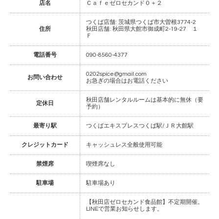
店名
Ｃａｆｅゼロセカンド０＋２
つくば店舗: 茨城県つくば市大曽根3774-2
住所
秋田店舗: 秋田県大館市御成町2-19-27 １
Ｆ
電話番号
090-8560-4377
0202spice@gmail.com
お問い合わせ
お急ぎの場合はお電話ください
秋田店舗レンタルルームは基本的に無休（要
定休日
予約）
最寄り駅
つくばエキスプレスつくば駅/ＪＲ大館駅
クレジットカード
キャッシュレス全般使用可能
禁煙席
喫煙席なし
駐車場
駐車場あり
【秋田店ゼロセカンド食品館】不定期開催。
LINEで営業お知らせします。