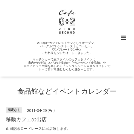
2010年にカフェレストランとしてオープン。
ベーグルフレンチトーストとコーヒー、
ワンプレートランチと
こだわりを少しだけ＋してきました。
キッチンカーで旅スタイルのカフェをメインに、
市内外の美味しいものを集めた『ゼロセカンド食品館』や
自由にカフェ空間を楽しめる『レンタルルームＡＢ＆ロフト』で
日々に非日常感とわくわく感を＋します。
食品館などイベントカレンダー
指定なし
2011-04-29 (Fri)
移動カフェの出店
山田記念ロードレースに出店致します。