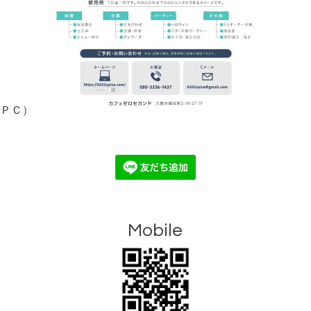
ＰＣ）
Mobile