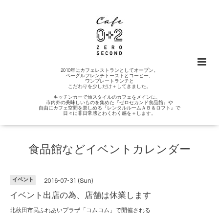
2010年にカフェレストランとしてオープン。
ベーグルフレンチトーストとコーヒー、
ワンプレートランチと
こだわりを少しだけ＋してきました。
キッチンカーで旅スタイルのカフェをメインに、
市内外の美味しいものを集めた『ゼロセカンド食品館』や
自由にカフェ空間を楽しめる『レンタルルームＡＢ＆ロフト』で
日々に非日常感とわくわく感を＋します。
食品館などイベントカレンダー
イベント
2016-07-31 (Sun)
イベント出店の為、店舗は休業します
北秋田市民ふれあいプラザ「コムコム」で開催される