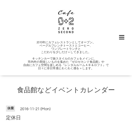
2010年にカフェレストランとしてオープン。
ベーグルフレンチトーストとコーヒー、
ワンプレートランチと
こだわりを少しだけ＋してきました。
キッチンカーで旅スタイルのカフェをメインに、
市内外の美味しいものを集めた『ゼロセカンド食品館』や
自由にカフェ空間を楽しめる『レンタルルームＡＢ＆ロフト』で
日々に非日常感とわくわく感を＋します。
食品館などイベントカレンダー
休業
2016-11-21 (Mon)
定休日