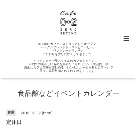
2010年にカフェレストランとしてオープン。
ベーグルフレンチトーストとコーヒー、
ワンプレートランチと
こだわりを少しだけ＋してきました。
キッチンカーで旅スタイルのカフェをメインに、
市内外の美味しいものを集めた『ゼロセカンド食品館』や
自由にカフェ空間を楽しめる『レンタルルームＡＢ＆ロフト』で
日々に非日常感とわくわく感を＋します。
食品館などイベントカレンダー
休業
2016-12-12 (Mon)
定休日