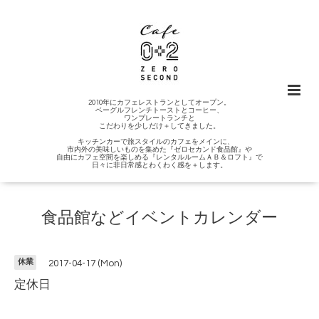
2010年にカフェレストランとしてオープン。
ベーグルフレンチトーストとコーヒー、
ワンプレートランチと
こだわりを少しだけ＋してきました。
キッチンカーで旅スタイルのカフェをメインに、
市内外の美味しいものを集めた『ゼロセカンド食品館』や
自由にカフェ空間を楽しめる『レンタルルームＡＢ＆ロフト』で
日々に非日常感とわくわく感を＋します。
食品館などイベントカレンダー
休業
2017-04-17 (Mon)
定休日