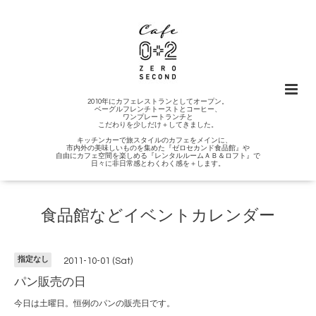
2010年にカフェレストランとしてオープン。
ベーグルフレンチトーストとコーヒー、
ワンプレートランチと
こだわりを少しだけ＋してきました。
キッチンカーで旅スタイルのカフェをメインに、
市内外の美味しいものを集めた『ゼロセカンド食品館』や
自由にカフェ空間を楽しめる『レンタルルームＡＢ＆ロフト』で
日々に非日常感とわくわく感を＋します。
食品館などイベントカレンダー
指定なし
2011-10-01 (Sat)
パン販売の日
今日は土曜日。恒例のパンの販売日です。