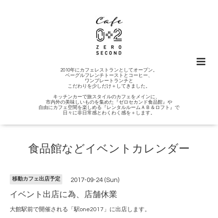
2010年にカフェレストランとしてオープン。
ベーグルフレンチトーストとコーヒー、
ワンプレートランチと
こだわりを少しだけ＋してきました。
キッチンカーで旅スタイルのカフェをメインに、
市内外の美味しいものを集めた『ゼロセカンド食品館』や
自由にカフェ空間を楽しめる『レンタルルームＡＢ＆ロフト』で
日々に非日常感とわくわく感を＋します。
食品館などイベントカレンダー
移動カフェ出店予定
2017-09-24 (Sun)
イベント出店に為、店舗休業
大館駅前で開催される「駅one2017」に出店します。