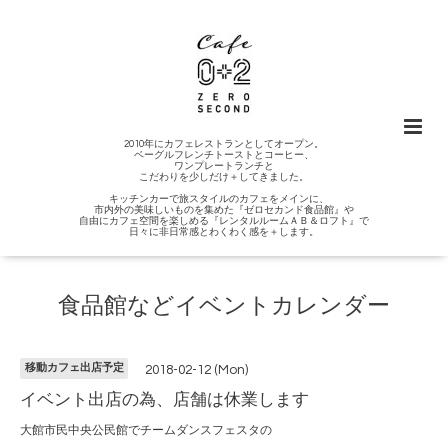
2010年にカフェレストランとしてオープン。
ベーグルフレンチトーストとコーヒー、
ワンプレートランチと
こだわりを少しだけ＋してきました。
キッチンカーで旅スタイルのカフェをメインに、
市内外の美味しいものを集めた『ゼロセカンド食品館』や
自由にカフェ空間を楽しめる『レンタルルームＡＢ＆ロフト』で
日々に非日常感とわくわく感を＋します。
食品館などイベントカレンダー
移動カフェ出店予定
2018-02-12 (Mon)
イベント出店の為、店舗は休業します
大館市民中央公民館でチームダンスフェスタの