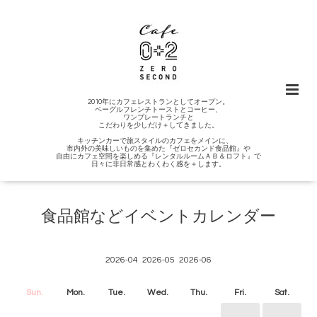
2010年にカフェレストランとしてオープン。
ベーグルフレンチトーストとコーヒー、
ワンプレートランチと
こだわりを少しだけ＋してきました。
キッチンカーで旅スタイルのカフェをメインに、
市内外の美味しいものを集めた『ゼロセカンド食品館』や
自由にカフェ空間を楽しめる『レンタルルームＡＢ＆ロフト』で
日々に非日常感とわくわく感を＋します。
食品館などイベントカレンダー
2026-04
2026-05
2026-06
Sun.
Mon.
Tue.
Wed.
Thu.
Fri.
Sat.