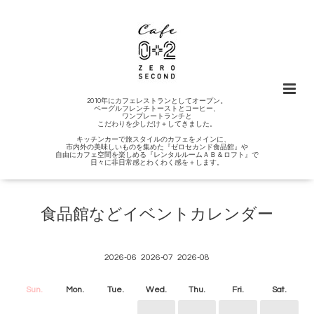
2010年にカフェレストランとしてオープン。
ベーグルフレンチトーストとコーヒー、
ワンプレートランチと
こだわりを少しだけ＋してきました。
キッチンカーで旅スタイルのカフェをメインに、
市内外の美味しいものを集めた『ゼロセカンド食品館』や
自由にカフェ空間を楽しめる『レンタルルームＡＢ＆ロフト』で
日々に非日常感とわくわく感を＋します。
食品館などイベントカレンダー
2026-06
2026-07
2026-08
Sun.
Mon.
Tue.
Wed.
Thu.
Fri.
Sat.