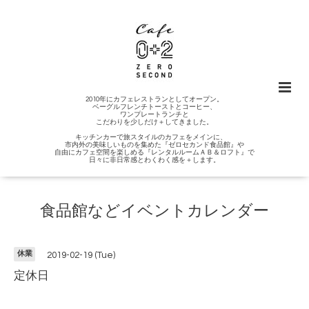
2010年にカフェレストランとしてオープン。
ベーグルフレンチトーストとコーヒー、
ワンプレートランチと
こだわりを少しだけ＋してきました。
キッチンカーで旅スタイルのカフェをメインに、
市内外の美味しいものを集めた『ゼロセカンド食品館』や
自由にカフェ空間を楽しめる『レンタルルームＡＢ＆ロフト』で
日々に非日常感とわくわく感を＋します。
食品館などイベントカレンダー
休業
2019-02-19 (Tue)
定休日