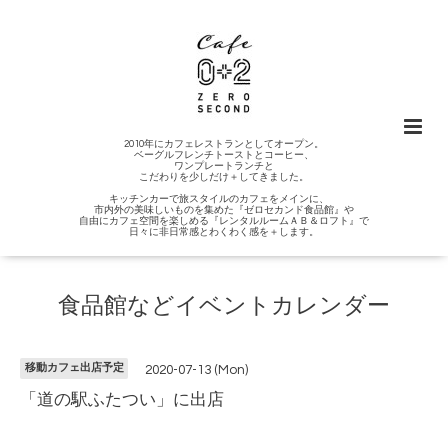
2010年にカフェレストランとしてオープン。
ベーグルフレンチトーストとコーヒー、
ワンプレートランチと
こだわりを少しだけ＋してきました。
キッチンカーで旅スタイルのカフェをメインに、
市内外の美味しいものを集めた『ゼロセカンド食品館』や
自由にカフェ空間を楽しめる『レンタルルームＡＢ＆ロフト』で
日々に非日常感とわくわく感を＋します。
食品館などイベントカレンダー
移動カフェ出店予定
2020-07-13 (Mon)
「道の駅ふたつい」に出店