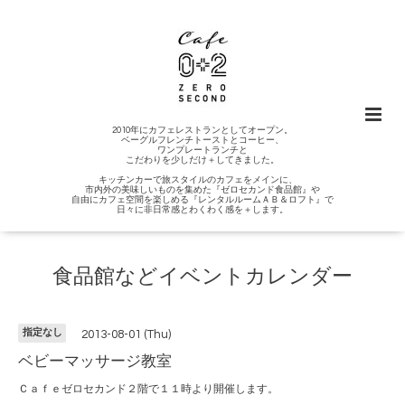
2010年にカフェレストランとしてオープン。
ベーグルフレンチトーストとコーヒー、
ワンプレートランチと
こだわりを少しだけ＋してきました。
キッチンカーで旅スタイルのカフェをメインに、
市内外の美味しいものを集めた『ゼロセカンド食品館』や
自由にカフェ空間を楽しめる『レンタルルームＡＢ＆ロフト』で
日々に非日常感とわくわく感を＋します。
食品館などイベントカレンダー
指定なし
2013-08-01 (Thu)
ベビーマッサージ教室
Ｃａｆｅゼロセカンド２階で１１時より開催します。