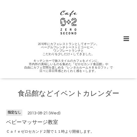
2010年にカフェレストランとしてオープン。
ベーグルフレンチトーストとコーヒー、
ワンプレートランチと
こだわりを少しだけ＋してきました。
キッチンカーで旅スタイルのカフェをメインに、
市内外の美味しいものを集めた『ゼロセカンド食品館』や
自由にカフェ空間を楽しめる『レンタルルームＡＢ＆ロフト』で
日々に非日常感とわくわく感を＋します。
食品館などイベントカレンダー
指定なし
2013-08-21 (Wed)
ベビーマッサージ教室
Ｃａｆｅゼロセカンド２階で１１時より開催します。