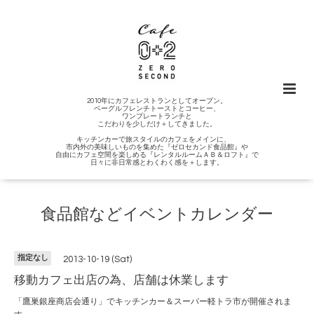
2010年にカフェレストランとしてオープン。
ベーグルフレンチトーストとコーヒー、
ワンプレートランチと
こだわりを少しだけ＋してきました。
キッチンカーで旅スタイルのカフェをメインに、
市内外の美味しいものを集めた『ゼロセカンド食品館』や
自由にカフェ空間を楽しめる『レンタルルームＡＢ＆ロフト』で
日々に非日常感とわくわく感を＋します。
食品館などイベントカレンダー
指定なし
2013-10-19 (Sat)
移動カフェ出店の為、店舗は休業します
「鷹巣銀座商店会通り」でキッチンカー＆スーパー軽トラ市が開催されま