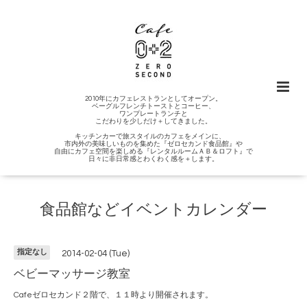
2010年にカフェレストランとしてオープン。
ベーグルフレンチトーストとコーヒー、
ワンプレートランチと
こだわりを少しだけ＋してきました。
キッチンカーで旅スタイルのカフェをメインに、
市内外の美味しいものを集めた『ゼロセカンド食品館』や
自由にカフェ空間を楽しめる『レンタルルームＡＢ＆ロフト』で
日々に非日常感とわくわく感を＋します。
食品館などイベントカレンダー
指定なし
2014-02-04 (Tue)
ベビーマッサージ教室
Cafeゼロセカンド２階で、１１時より開催されます。