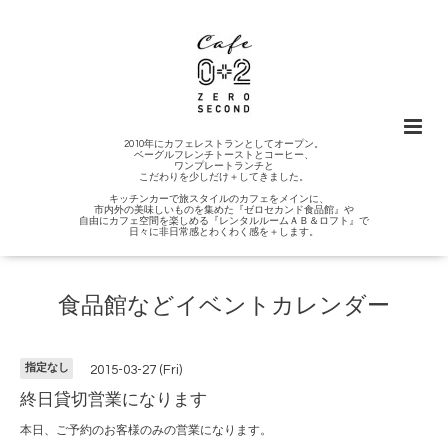
2010年にカフェレストランとしてオープン。
ベーグルフレンチトーストとコーヒー、
ワンプレートランチと
こだわりを少しだけ＋してきました。
キッチンカーで旅スタイルのカフェをメインに、
市内外の美味しいものを集めた『ゼロセカンド食品館』や
自由にカフェ空間を楽しめる『レンタルルームＡＢ＆ロフト』で
日々に非日常感とわくわく感を＋します。
食品館などイベントカレンダー
指定なし
2015-03-27 (Fri)
終日貸切営業になります
本日、ご予約のお客様のみの営業になります。