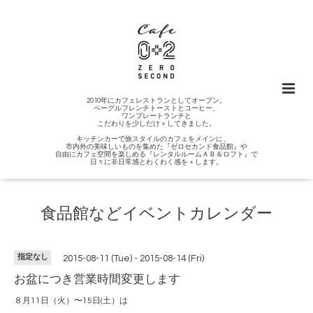
2010年にカフェレストランとしてオープン。
ベーグルフレンチトーストとコーヒー、
ワンプレートランチと
こだわりを少しだけ＋してきました。
キッチンカーで旅スタイルのカフェをメインに、
市内外の美味しいものを集めた『ゼロセカンド食品館』や
自由にカフェ空間を楽しめる『レンタルルームＡＢ＆ロフト』で
日々に非日常感とわくわく感を＋します。
食品館などイベントカレンダー
指定なし
2015-08-11 (Tue) - 2015-08-14 (Fri)
お盆につき営業時間変更します
８月11日（火）〜15日(土）は