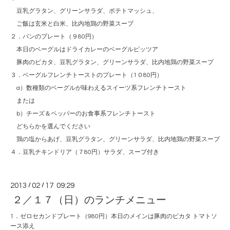
豆乳グラタン、グリーンサラダ、ポテトマッシュ、
ご飯は玄米と白米、比内地鶏の野菜スープ
２．パンのプレート（９80円）
本日のベーグルはドライカレーのベーグルピッツア
豚肉のピカタ、豆乳グラタン、グリーンサラダ、比内地鶏の野菜スープ
３．ベーグルフレンチトーストのプレート（1０80円）
a）数種類のベーグルが味わえるスイーツ系フレンチトースト
または
b）チーズ＆ペッパーのお食事系フレンチトースト
どちらかを選んでください
鶏の塩からあげ、豆乳グラタン、グリーンサラダ、比内地鶏の野菜スープ
４．豆乳チキンドリア（７80円）サラダ、スープ付き
2013
/
02
/
17 09:29
２／１７（日）のランチメニュー
1．ゼロセカンドプレート（980円）本日のメインは豚肉のピカタ トマトソ
ース添え