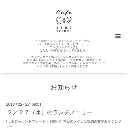
2010年にカフェレストランとしてオープン。
ベーグルフレンチトーストとコーヒー、
ワンプレートランチと
こだわりを少しだけ＋してきました。
キッチンカーで旅スタイルのカフェをメインに、
市内外の美味しいものを集めた『ゼロセカンド食品館』や
自由にカフェ空間を楽しめる『レンタルルームＡＢ＆ロフト』で
日々に非日常感とわくわく感を＋します。
お知らせ
2013
/
02
/
27 09:01
２／２７（水）のランチメニュー
1．ゼロセカンドプレート（８80円）本日のメインは鶏肉の甘辛みそジンジ
ャー