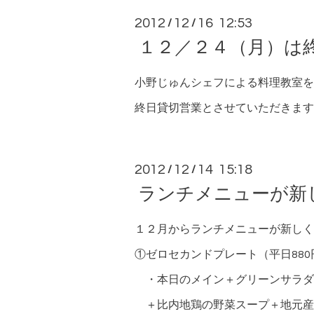
2012
12
16 12:53
/
/
１２／２４（月）は
小野じゅんシェフによる料理教室を
終日貸切営業とさせていただきます
2012
12
14 15:18
/
/
ランチメニューが新
１２月からランチメニューが新しく
①ゼロセカンドプレート（平日880
・本日のメイン＋グリーンサラダ
＋比内地鶏の野菜スープ＋地元産