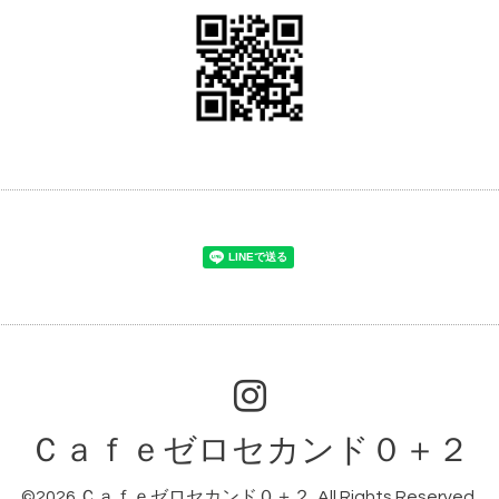
Ｃａｆｅゼロセカンド０＋２
©2026
Ｃａｆｅゼロセカンド０＋２
. All Rights Reserved.