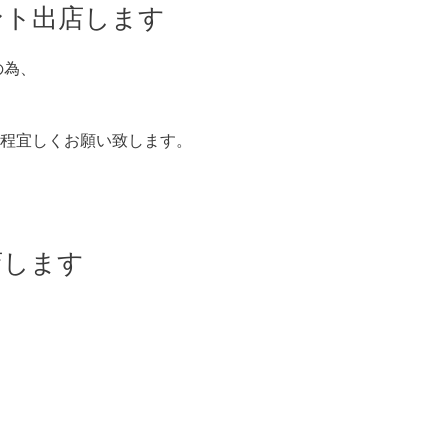
ベント出店します
の為、
程宜しくお願い致します。
店します