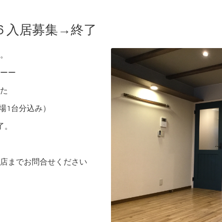
６入居募集→終了
。
ーー
た
車場1台分込み）
了。
店
までお問合せください