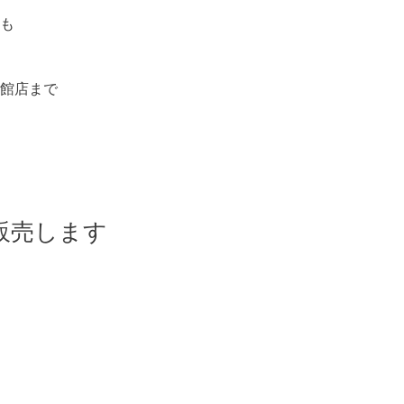
も
館店まで
販売します