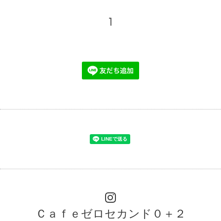
1
Ｃａｆｅゼロセカンド０＋２