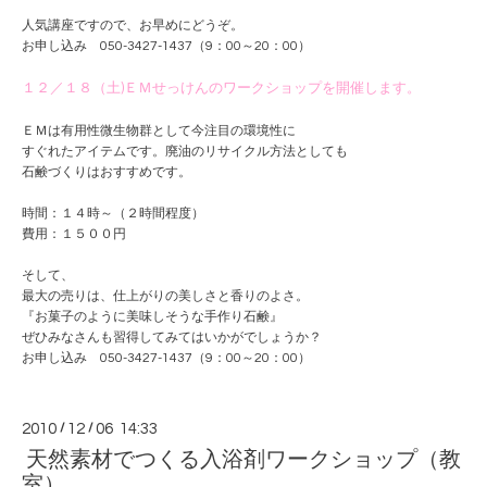
人気講座ですので、お早めにどうぞ。
お申し込み 050-3427-1437（9：00～20：00）
１２／１８（土)ＥＭせっけんのワークショップを開催します。
ＥＭは有用性微生物群として今注目の環境性に
すぐれたアイテムです。廃油のリサイクル方法としても
石鹸づくりはおすすめです。
時間：１４時～（２時間程度）
費用：１５００円
そして、
最大の売りは、仕上がりの美しさと香りのよさ。
『お菓子のように美味しそうな手作り石鹸』
ぜひみなさんも習得してみてはいかがでしょうか？
お申し込み 050-3427-1437（9：00～20：00）
2010
/
12
/
06 14:33
天然素材でつくる入浴剤ワークショップ（教
室）