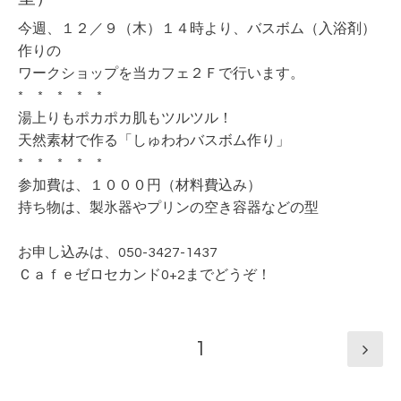
今週、１２／９（木）１４時より、バスボム（入浴剤）
作りの
ワークショップを当カフェ２Ｆで行います。
* * * * *
湯上りもポカポカ肌もツルツル！
天然素材で作る「しゅわわバスボム作り」
* * * * *
参加費は、１０００円（材料費込み）
持ち物は、製氷器やプリンの空き容器などの型
お申し込みは、050-3427-1437
Ｃａｆｅゼロセカンド0+2までどうぞ！
1