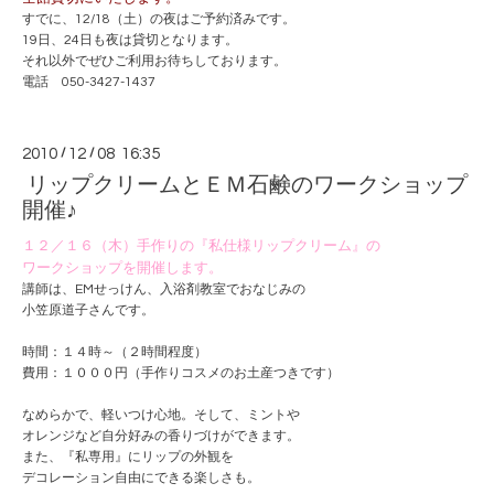
すでに、12/18（土）の夜はご予約済みです。
19日、24日も夜は貸切となります。
それ以外でぜひご利用お待ちしております。
電話 050-3427-1437
2010
/
12
/
08 16:35
リップクリームとＥＭ石鹸のワークショップ
開催♪
１２／１６（木）手作りの『私仕様リップクリーム』の
ワークショップを開催します。
講師は、EMせっけん、入浴剤教室でおなじみの
小笠原道子さんです。
時間：１４時～（２時間程度）
費用：１０００円（手作りコスメのお土産つきです）
なめらかで、軽いつけ心地。そして、ミントや
オレンジなど自分好みの香りづけができます。
また、『私専用』にリップの外観を
デコレーション自由にできる楽しさも。