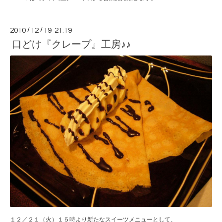
2010
/
12
/
19 21:19
口どけ『クレープ』工房♪♪
１２／２１（火）１５時より新たなスイーツメニューとして、