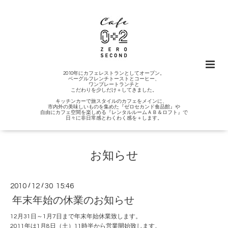
2010年にカフェレストランとしてオープン。
ベーグルフレンチトーストとコーヒー、
ワンプレートランチと
こだわりを少しだけ＋してきました。
キッチンカーで旅スタイルのカフェをメインに、
市内外の美味しいものを集めた『ゼロセカンド食品館』や
自由にカフェ空間を楽しめる『レンタルルームＡＢ＆ロフト』で
日々に非日常感とわくわく感を＋します。
お知らせ
2010
/
12
/
30 15:46
年末年始の休業のお知らせ
12月31日～1月7日まで年末年始休業致します。
2011年は1月8日（土）11時半から営業開始致します。