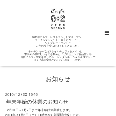
2010年にカフェレストランとしてオープン。
ベーグルフレンチトーストとコーヒー、
ワンプレートランチと
こだわりを少しだけ＋してきました。
キッチンカーで旅スタイルのカフェをメインに、
市内外の美味しいものを集めた『ゼロセカンド食品館』や
自由にカフェ空間を楽しめる『レンタルルームＡＢ＆ロフト』で
日々に非日常感とわくわく感を＋します。
お知らせ
2010
/
12
/
30 15:46
年末年始の休業のお知らせ
12月31日～1月7日まで年末年始休業致します。
2011年は1月8日（土）11時半から営業開始致します。