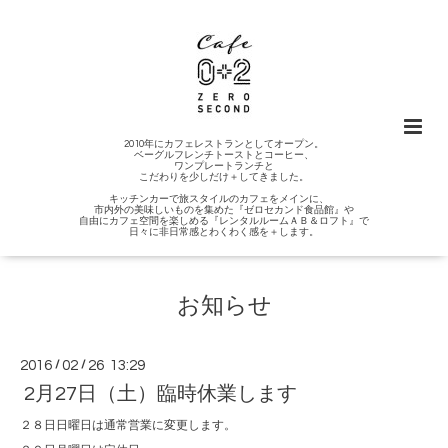
2010年にカフェレストランとしてオープン。
ベーグルフレンチトーストとコーヒー、
ワンプレートランチと
こだわりを少しだけ＋してきました。
キッチンカーで旅スタイルのカフェをメインに、
市内外の美味しいものを集めた『ゼロセカンド食品館』や
自由にカフェ空間を楽しめる『レンタルルームＡＢ＆ロフト』で
日々に非日常感とわくわく感を＋します。
お知らせ
2016
/
02
/
26 13:29
2月27日（土）臨時休業します
２８日日曜日は通常営業に変更します。