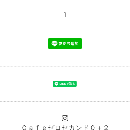
1
Ｃａｆｅゼロセカンド０＋２