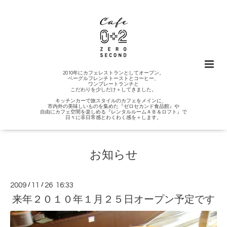
2010年にカフェレストランとしてオープン。
ベーグルフレンチトーストとコーヒー、
ワンプレートランチと
こだわりを少しだけ＋してきました。
キッチンカーで旅スタイルのカフェをメインに、
市内外の美味しいものを集めた『ゼロセカンド食品館』や
自由にカフェ空間を楽しめる『レンタルルームＡＢ＆ロフト』で
日々に非日常感とわくわく感を＋します。
お知らせ
2009
/
11
/
26 16:33
来年２０１０年１月２５日オープン予定です