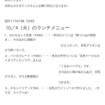
お出しします。
今回もカナダドックさんとお隣り同士になります♪
2011
/
10
/
04 10:45
10／4（火）のランチメニュー
1、ゼロセカンド定食（￥880）・・・本日のメインは『鶏つくねの照焼
き』、そのほかに雑穀の
ひえコロッケ、豆乳グラタンな
ど小鉢いろいろ。
２、パンのプレート（￥880）・・・本日の手作りパンは『玄米ベーグルの
イタリアンピッツア』または
『くるみベーグル』です。
そのほかに鶏の塩からあげ、豆乳
グラタン、サラダ数種類が
つきます。
３、チキンドリア（￥780）・・・豆乳ホワイトソースで作りました。（サ
ラダ、スープつき）