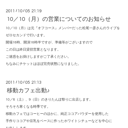
2011
/
10
/
05 21:19
10／10（月）の営業についてのお知らせ
10／10（月）は元『オフコース』メンバーだった松尾一彦さんのライブを
ゼロセカンドで行います。
開場18時、開演18時半ですが、準備等がございますので
この日は終日貸切営業となります。
ご迷惑をお掛けしますがご了承ください。
ちなみにチケットはほぼ完売状態になりました。
2011
/
10
/
05 21:13
移動カフェ出動♪
10／8（土）、9（日）のきりたんぽ祭りに出店します。
そろそろ寒くなる時季です。
移動カフェではコーヒーのほかに、純正ココアパウダーを使用した
手作りココアや豆乳をベースに作ったホワイトシチューなどを中心に