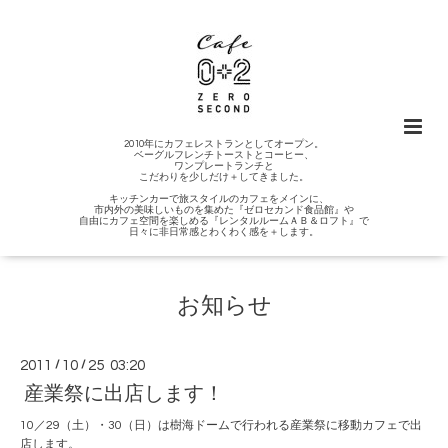
2010年にカフェレストランとしてオープン。
ベーグルフレンチトーストとコーヒー、
ワンプレートランチと
こだわりを少しだけ＋してきました。
キッチンカーで旅スタイルのカフェをメインに、
市内外の美味しいものを集めた『ゼロセカンド食品館』や
自由にカフェ空間を楽しめる『レンタルルームＡＢ＆ロフト』で
日々に非日常感とわくわく感を＋します。
お知らせ
2011
/
10
/
25 03:20
産業祭に出店します！
10／29（土）・30（日）は樹海ドームで行われる産業祭に移動カフェで出
店します。