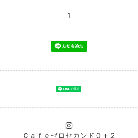
1
Ｃａｆｅゼロセカンド０＋２