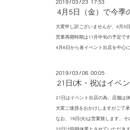
2019
03
23 17:53
/
/
4月5日（金）で今
大変申し訳ございませんが、4月5
営業再開時期は11月中旬の予定で
4月6日から各イベント出店を中心
2019
03
06 00:05
/
/
21日(木・祝)はイ
21日はイベント出店の為、店舗は
大変ご迷惑をおかけしますがご了承
なお、19日(火)は営業致します。
22日は臨時休業とさせていただき