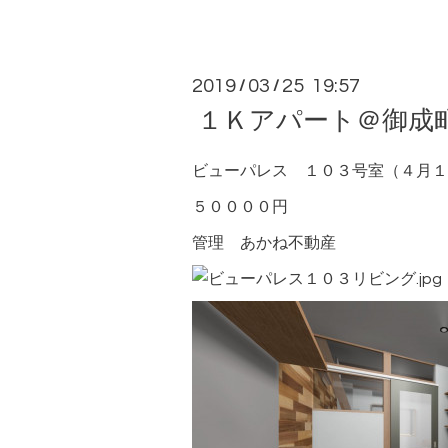
2019
03
25 19:57
/
/
１Ｋアパート＠御成
ビューパレス １０３号室（４月１
５００００円
管理
あかね不動産