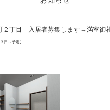
お知らせ
町２丁目 入居者募集します→満室御
３日～予定）