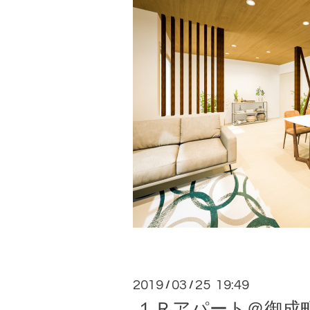
2019
03
25 19:49
/
/
１Ｒアパート＠御成