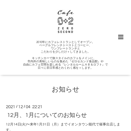
2010年にカフェレストランとしてオープン。
ベーグルフレンチトーストとコーヒー、
ワンプレートランチと
こだわりを少しだけ＋してきました。
キッチンカーで旅スタイルのカフェをメインに、
市内外の美味しいものを集めた『ゼロセカンド食品館』や
自由にカフェ空間を楽しめる『レンタルルームＡＢ＆ロフト』で
日々に非日常感とわくわく感を＋します。
お知らせ
2021
/
12
/
04 22:21
12月、1月についてのお知らせ
12月14日(火)〜来年1月31日（月）までイオンタウン能代で催事出店しま
す。