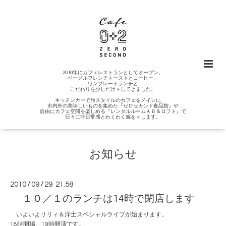
2010年にカフェレストランとしてオープン。
ベーグルフレンチトーストとコーヒー、
ワンプレートランチと
こだわりを少しだけ＋してきました。
キッチンカーで旅スタイルのカフェをメインに、
市内外の美味しいものを集めた『ゼロセカンド食品館』や
自由にカフェ空間を楽しめる『レンタルルームＡＢ＆ロフト』で
日々に非日常感とわくわく感を＋します。
お知らせ
2010
/
09
/
29 21:58
１０／１のランチは14時で閉店します
いよいよリリィ＆洋士スペシャルライブが始まります。
18時開場、19時開演です。