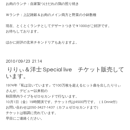
お肉のランチ：自家製つけだれの鶏の照り焼き
Ｗランチ：上記雑穀＆お肉のメイン両方と野菜の小鉢数種
現在、とくとくランチとしてデザートつきで￥1000がご好評です。
お待ちしております。
ほかに好評の玄米チキンドリアもありますよ。
2010
/
09
/
23 21:14
りりぃ＆洋士 Special live チケット販売して
います。
1974年『私は泣いています』で100万枚を超えるヒット曲を出したりりぃ
さんが、デビュー以来初の
秋田県内ライブをゼロセカンドで行ないます。
10月1日（金）19時開演です。チケット代は4500円です。（１Drink付）
お問い合わせは050-3427-1437（カフェゼロセカンドまで）
チケットは順調に売れています。
早目にご連絡ください。