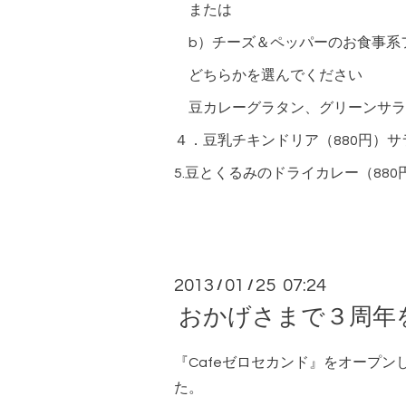
または
b）チーズ＆ペッパーのお食事系
どちらかを選んでください
豆カレーグラタン、グリーンサラ
４．豆乳チキンドリア（880円）
5.豆とくるみのドライカレー（88
2013
01
25 07:24
/
/
おかげさまで３周年
『Cafeゼロセカンド』をオープ
た。