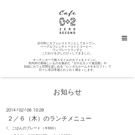
2010年にカフェレストランとしてオープン。
ベーグルフレンチトーストとコーヒー、
ワンプレートランチと
こだわりを少しだけ＋してきました。
キッチンカーで旅スタイルのカフェをメインに、
市内外の美味しいものを集めた『ゼロセカンド食品館』や
自由にカフェ空間を楽しめる『レンタルルームＡＢ＆ロフト』で
日々に非日常感とわくわく感を＋します。
お知らせ
2014
/
02
/
06 10:28
２／６（木）のランチメニュー
1、ごはんのプレート（￥880）