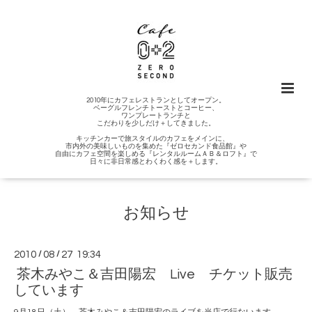
2010年にカフェレストランとしてオープン。
ベーグルフレンチトーストとコーヒー、
ワンプレートランチと
こだわりを少しだけ＋してきました。
キッチンカーで旅スタイルのカフェをメインに、
市内外の美味しいものを集めた『ゼロセカンド食品館』や
自由にカフェ空間を楽しめる『レンタルルームＡＢ＆ロフト』で
日々に非日常感とわくわく感を＋します。
お知らせ
2010
/
08
/
27 19:34
茶木みやこ＆吉田陽宏 Live チケット販売
しています