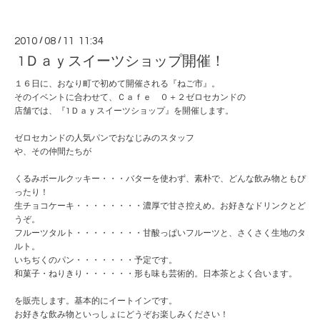
2010
/
08
/
11 11:34
1Ｄａｙスイーツショップ開催！
１６日に、おなり町で初めて開催される『ねご市』。
そのイベントに合わせて、Ｃａｆｅ ０＋２ゼロセカンドの
店舗では、『1Ｄａｙスイーツショップ』を開催します。
ゼロセカンドの人気パンでおなじみのスタッフ
や、その仲間たちが
くるみボールクッキー・・・バターを使わず、素朴で、どんな飲み物ともぴ
ったり！
生チョコケーキ・・・・・・・・濃厚で甘さ控えめ。お好きなドリンクとど
うぞ。
フルーツタルト・・・・・・・・甘酸っぱいフルーツと、さくさく生地のタ
ルト。
いちぢくのパン・・・・・・・予定です。
和菓子・ねりきり・・・・・・形も味も芸術的。日本茶とよく合います。
を販売します。基本的にイートインです。
お好きな飲み物といっしょにどうぞお楽しみください！