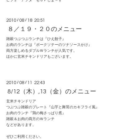
ビフォーアフターもＵＰしま～す
2010
/
08
/
18 20:51
８／１９・２０のメニュー
雑穀つぶつぶランチは『ひえ餃子』
お肉のランチは『ポークソテーのツナソースかけ』
両方楽しめるダブルＷランチが人気です。
ほかに玄米チキンドリアもございます。
2010
/
08
/
11 22:43
8/12（木）,13（金）のメニュー
玄米チキンドリア
つぶつぶ雑穀のプレート『山芋と舞茸のカキフライ風』
お肉のランチ『鶏の梅さっぱり煮』
雑穀＆お肉の両方のＷランチ
などがあります。
ぜひご利用ください。