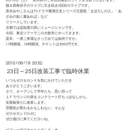
9月18日（土） 茶木みやこ＆吉田陽宏のライブを当店で行ないます。
猫＆四角佳子のライブに引き続き2回目のライブです。
茶木みやこさんはTVドラマ横溝正史シリーズ主題歌「まぼろしの人」「あ
ざみの如く棘あれば」など
リリースしています。
京都では認知度の高いミュージシャンです。
今回、東北ツアーでこの大館市にやってきます。
是非、一度ご来場なさってみては如何ですか。
17時開場、18時開演。チケットは3000円です。
2010
/
08
/
19 20:52
23日～25日改装工事で臨時休業
いつもゼロセカンドを気にかけていただき
ありがとうございます。
さて、オープンして半年たち、思い切って
１Ｆラウンジの床をコンクリート打ちっぱなしから、
全面板張りに改装します。
雰囲気が変わるかもしれない、そんな
ゼロセカンド0+2に
ぜひ遊びに来てくださいね。