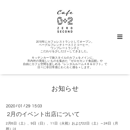
2010年にカフェレストランとしてオープン。
ベーグルフレンチトーストとコーヒー、
ワンプレートランチと
こだわりを少しだけ＋してきました。
キッチンカーで旅スタイルのカフェをメインに、
市内外の美味しいものを集めた『ゼロセカンド食品館』や
自由にカフェ空間を楽しめる『レンタルルームＡＢ＆ロフト』で
日々に非日常感とわくわく感を＋します。
お知らせ
2020
/
01
/
29 15:03
2月のイベント出店について
2月8日（土）、9日（日）、11日（火祝）および22日（土）～24日（月
祝）は