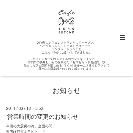
2010年にカフェレストランとしてオープン。
ベーグルフレンチトーストとコーヒー、
ワンプレートランチと
こだわりを少しだけ＋してきました。
キッチンカーで旅スタイルのカフェをメインに、
市内外の美味しいものを集めた『ゼロセカンド食品館』や
自由にカフェ空間を楽しめる『レンタルルームＡＢ＆ロフト』で
日々に非日常感とわくわく感を＋します。
お知らせ
2011
/
03
/
13 15:52
営業時間の変更のお知らせ
今回の大震災の為、当面の間、
当店は節電を目的として