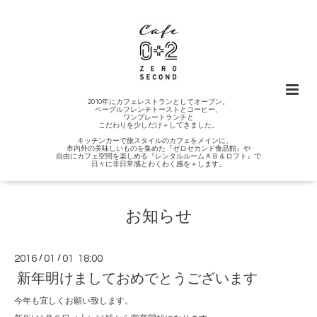
2010年にカフェレストランとしてオープン。
ベーグルフレンチトーストとコーヒー、
ワンプレートランチと
こだわりを少しだけ＋してきました。
キッチンカーで旅スタイルのカフェをメインに、
市内外の美味しいものを集めた『ゼロセカンド食品館』や
自由にカフェ空間を楽しめる『レンタルルームＡＢ＆ロフト』で
日々に非日常感とわくわく感を＋します。
お知らせ
2016
/
01
/
01 18:00
新年明けましておめでとうございます
今年も宜しくお願い致します。