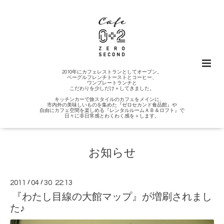
2010年にカフェレストランとしてオープン。
ベーグルフレンチトーストとコーヒー、
ワンプレートランチと
こだわりを少しだけ＋してきました。
キッチンカーで旅スタイルのカフェをメインに、
市内外の美味しいものを集めた『ゼロセカンド食品館』や
自由にカフェ空間を楽しめる『レンタルルームＡＢ＆ロフト』で
日々に非日常感とわくわく感を＋します。
お知らせ
2011
/
04
/
30 22:13
『わたし目線の大館マップ』が増刷されまし
た♪