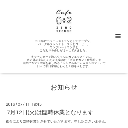
2010年にカフェレストランとしてオープン。
ベーグルフレンチトーストとコーヒー、
ワンプレートランチと
こだわりを少しだけ＋してきました。
キッチンカーで旅スタイルのカフェをメインに、
市内外の美味しいものを集めた『ゼロセカンド食品館』や
自由にカフェ空間を楽しめる『レンタルルームＡＢ＆ロフト』で
日々に非日常感とわくわく感を＋します。
お知らせ
2016
/
07
/
11 19:45
7月12日(火)は臨時休業となります
都合により臨時休業とさせていただきます。申し訳ございません。