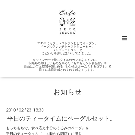
2010年にカフェレストランとしてオープン。
ベーグルフレンチトーストとコーヒー、
ワンプレートランチと
こだわりを少しだけ＋してきました。
キッチンカーで旅スタイルのカフェをメインに、
市内外の美味しいものを集めた『ゼロセカンド食品館』や
自由にカフェ空間を楽しめる『レンタルルームＡＢ＆ロフト』で
日々に非日常感とわくわく感を＋します。
お知らせ
2010
/
02
/
23 18:33
平日のティータイムにベーグルセット。
もっちもちで、食べ応え十分のくるみのベーグルを
平日のティータイム（１４時から閉店）に限り、