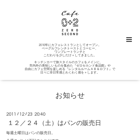
2010年にカフェレストランとしてオープン。
ベーグルフレンチトーストとコーヒー、
ワンプレートランチと
こだわりを少しだけ＋してきました。
キッチンカーで旅スタイルのカフェをメインに、
市内外の美味しいものを集めた『ゼロセカンド食品館』や
自由にカフェ空間を楽しめる『レンタルルームＡＢ＆ロフト』で
日々に非日常感とわくわく感を＋します。
お知らせ
2011
/
12
/
23 20:40
１２／２４（土）はパンの販売日
毎週土曜日はパンの販売日。