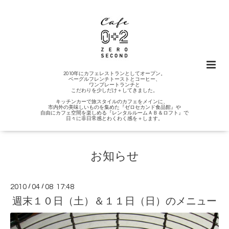
2010年にカフェレストランとしてオープン。
ベーグルフレンチトーストとコーヒー、
ワンプレートランチと
こだわりを少しだけ＋してきました。
キッチンカーで旅スタイルのカフェをメインに、
市内外の美味しいものを集めた『ゼロセカンド食品館』や
自由にカフェ空間を楽しめる『レンタルルームＡＢ＆ロフト』で
日々に非日常感とわくわく感を＋します。
お知らせ
2010
/
04
/
08 17:48
週末１０日（土）＆１１日（日）のメニュー