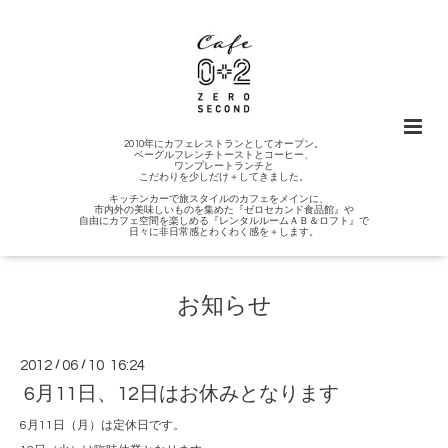
2010年にカフェレストランとしてオープン。
ベーグルフレンチトーストとコーヒー、
ワンプレートランチと
こだわりを少しだけ＋してきました。
キッチンカーで旅スタイルのカフェをメインに、
市内外の美味しいものを集めた『ゼロセカンド食品館』や
自由にカフェ空間を楽しめる『レンタルルームＡＢ＆ロフト』で
日々に非日常感とわくわく感を＋します。
お知らせ
2012
/
06
/
10 16:24
6月11日、12日はお休みとなります
6月11日（月）は定休日です。