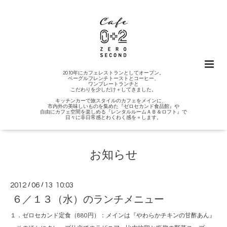
2010年にカフェレストランとしてオープン。
ベーグルフレンチトーストとコーヒー、
ワンプレートランチと
こだわりを少しだけ＋してきました。
キッチンカーで旅スタイルのカフェをメインに、
市内外の美味しいものを集めた『ゼロセカンド食品館』や
自由にカフェ空間を楽しめる『レンタルルームＡＢ＆ロフト』で
日々に非日常感とわくわく感を＋します。
お知らせ
2012
/
06
/
13 10:03
６／１３（水）のランチメニュー
１．ゼロセカンド定食（880円）：メインは『やわらかチキンの甘酢あん』