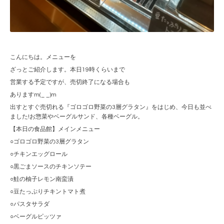
こんにちは。メニューを
ざっとご紹介します。本日19時くらいまで
営業する予定ですが、売切終了になる場合も
ありますm(_ _)m
出すとすぐ売切れる『ゴロゴロ野菜の3層グラタン』をはじめ、今日も並べ
ました!お惣菜やベーグルサンド、各種ベーグル。
【本日の食品館】メインメニュー
○ゴロゴロ野菜の3層グラタン
○チキンエッグロール
○黒ごまソースのチキンソテー
○鮭の柚子レモン南蛮漬
○豆たっぷりチキントマト煮
○パスタサラダ
○ベーグルピッツァ