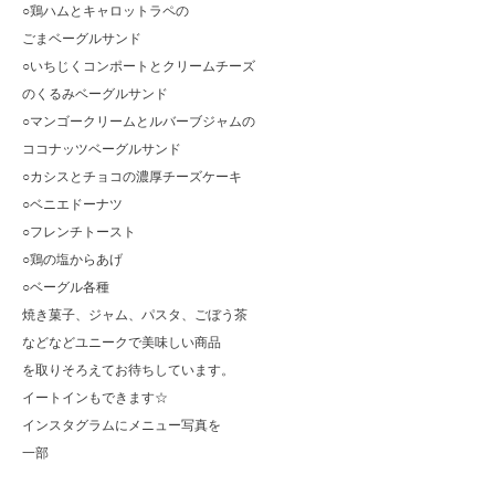
○鶏ハムとキャロットラペの
ごまベーグルサンド
○いちじくコンポートとクリームチーズ
のくるみベーグルサンド
○マンゴークリームとルバーブジャムの
ココナッツベーグルサンド
○カシスとチョコの濃厚チーズケーキ
○ベニエドーナツ
○フレンチトースト
○鶏の塩からあげ
○ベーグル各種
焼き菓子、ジャム、パスタ、ごぼう茶
などなどユニークで美味しい商品
を取りそろえてお待ちしています。
イートインもできます☆
インスタグラムにメニュー写真を
一部