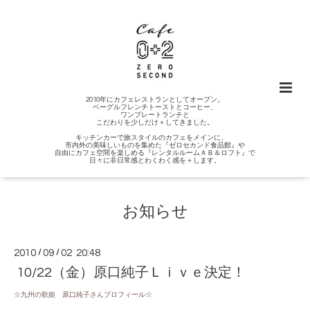
2010年にカフェレストランとしてオープン。
ベーグルフレンチトーストとコーヒー、
ワンプレートランチと
こだわりを少しだけ＋してきました。
キッチンカーで旅スタイルのカフェをメインに、
市内外の美味しいものを集めた『ゼロセカンド食品館』や
自由にカフェ空間を楽しめる『レンタルルームＡＢ＆ロフト』で
日々に非日常感とわくわく感を＋します。
お知らせ
2010
/
09
/
02 20:48
10/22（金）原口純子Ｌｉｖｅ決定！
☆九州の歌姫 原口純子さんプロフィール☆