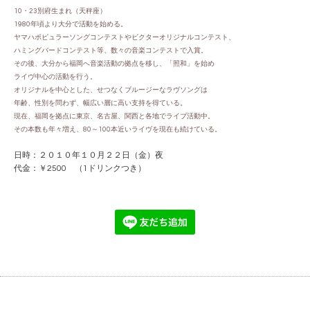
10・23別府生まれ（天秤座）
1980年頃より大分で活動を始める。
ヤマハポピュラーソングコンテストやビクターオリジナルコンテスト、
ハミングバードコンテスト等、数々の音楽コンテストで入賞。
その後、大分から福岡へ音楽活動の拠点を移し、「照和」を始め
ライヴ中心の活動を行う。
オリジナルを中心とした、せつなくブルージーなラヴソングは
年齢、性別を問わず、幅広い層に高い支持を得ている。
現在、福岡を拠点に東京、名古屋、関西と各地でライブ活動中。
その本数も年々増え、80～100本近いライヴを現在も続けている。
日時：２０１０年１０月２２日（金）夜
代金：￥2500 （1ドリンクつき）