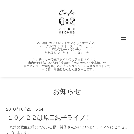
2010年にカフェレストランとしてオープン。
ベーグルフレンチトーストとコーヒー、
ワンプレートランチと
こだわりを少しだけ＋してきました。
キッチンカーで旅スタイルのカフェをメインに、
市内外の美味しいものを集めた『ゼロセカンド食品館』や
自由にカフェ空間を楽しめる『レンタルルームＡＢ＆ロフト』で
日々に非日常感とわくわく感を＋します。
お知らせ
2010
/
10
/
20 15:54
１０／２２は原口純子ライブ！
九州の歌姫と呼ばれている原口純子さんがいよいよ１０／２２にゼロセカ
ンドに来ます。