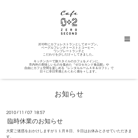
2010年にカフェレストランとしてオープン。
ベーグルフレンチトーストとコーヒー、
ワンプレートランチと
こだわりを少しだけ＋してきました。
キッチンカーで旅スタイルのカフェをメインに、
市内外の美味しいものを集めた『ゼロセカンド食品館』や
自由にカフェ空間を楽しめる『レンタルルームＡＢ＆ロフト』で
日々に非日常感とわくわく感を＋します。
お知らせ
2010
/
11
/
07 18:57
臨時休業のお知らせ
大変ご迷惑をおかけしますが１１月８日、９日はお休みとさせていただきま
す。